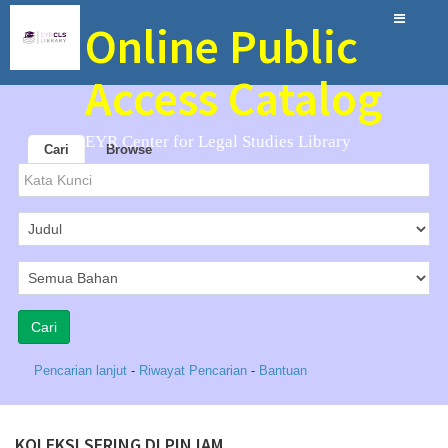
Online Public
Access Catalog
EYR Center for Legal Studies Library
Cari
Browse
Pencarian lanjut
-
Riwayat Pencarian
-
Bantuan
KOLEKSI SERING DI PINJAM