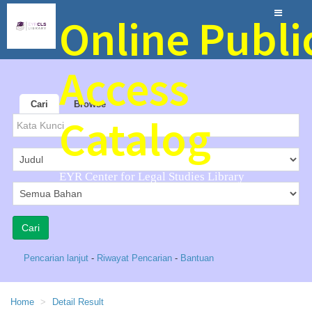
Online Publi
Access
Cari
Browse
Catalog
EYR Center for Legal Studies Library
Pencarian lanjut
-
Riwayat Pencarian
-
Bantuan
Home
Detail Result