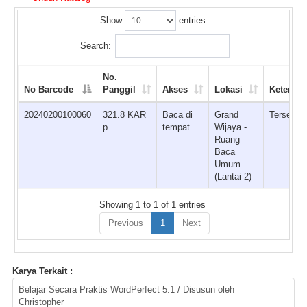
Show
entries
Search:
No.
No Barcode
Panggil
Akses
Lokasi
Ketersed
20240200100060
321.8 KAR
Baca di
Grand
Tersedia
p
tempat
Wijaya -
Ruang
Baca
Umum
(Lantai 2)
Showing 1 to 1 of 1 entries
Previous
1
Next
Karya Terkait :
Belajar Secara Praktis WordPerfect 5.1 / Disusun oleh
Christopher