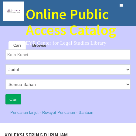
Online Public
Access Catalog
EYR Center for Legal Studies Library
Cari
Browse
Pencarian lanjut
-
Riwayat Pencarian
-
Bantuan
KOLEKSI SERING DI PINJAM