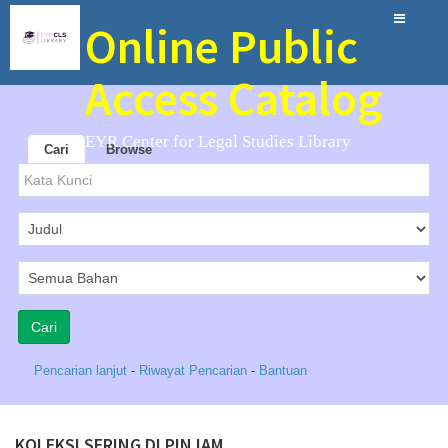
Online Public
Access Catalog
EYR Center for Legal Studies Library
Cari
Browse
Pencarian lanjut
-
Riwayat Pencarian
-
Bantuan
KOLEKSI SERING DI PINJAM