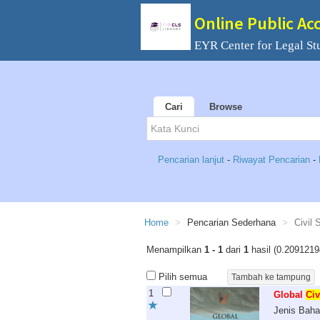
Online Public Ac
EYR Center for Legal St
Cari
Browse
Pencarian lanjut
-
Riwayat Pencarian
-
Home
Pencarian Sederhana
Civil 
Menampilkan
1 - 1
dari
1
hasil (0.2091219
Pilih semua
1
Global
Civ
Jenis Bah