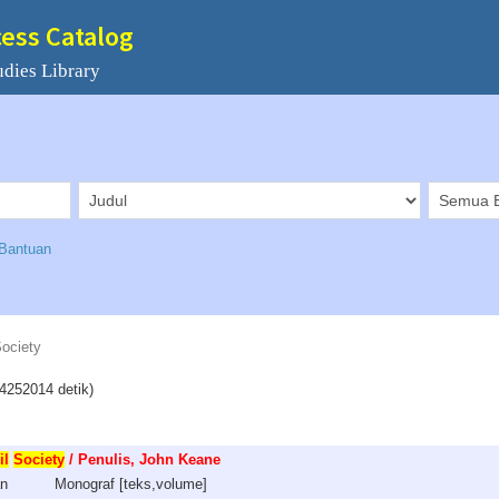
cess Catalog
udies Library
Bantuan
Society
4252014 detik)
il
Society
/ Penulis, John Keane
an
Monograf [teks,volume]