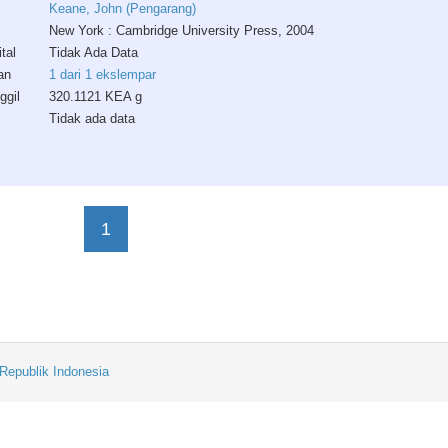
Keane, John (Pengarang)
New York : Cambridge University Press, 2004
tal
Tidak Ada Data
an
1 dari 1 ekslempar
ggil
320.1121 KEA g
Tidak ada data
1
Republik Indonesia